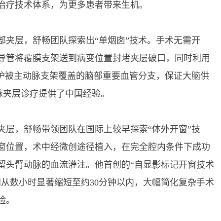
治疗技术体系，为更多患者带来生机。
夹层，舒畅团队探索出“单烟囱”技术。手术无需开
导管将覆膜支架送到病变位置封堵夹层破口，同时利用
保护被主动脉支架覆盖的脑部重要血管分支，保证大脑供
脉夹层诊疗提供了中国经验。
层，舒畅带领团队在国际上较早探索“体外开窗”技
窗位置，术中经微创途径植入，在完全腔内条件下成功
留头臂动脉的血流灌注。他首创的“自显影标记开窗技术
间从数小时显著缩短至约30分钟以内，大幅简化复杂手术
险。