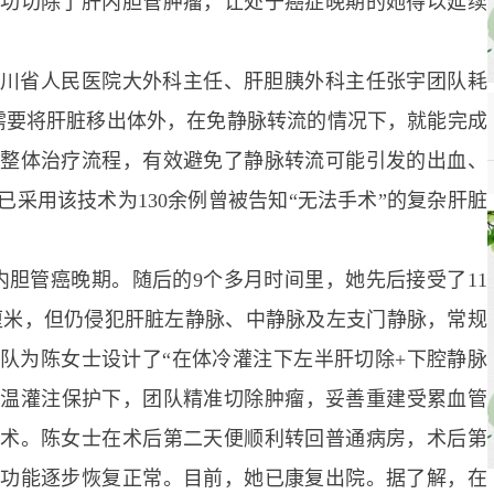
成功切除了肝内胆管肿瘤，让处于癌症晚期的她得以延续
省人民医院大外科主任、肝胆胰外科主任张宇团队耗
需要将肝脏移出体外，在免静脉转流的情况下，就能完成
了整体治疗流程，有效避免了静脉转流可能引发的出血、
已采用该技术为130余例曾被告知“无法手术”的复杂肝脏
内胆管癌晚期。随后的9个多月时间里，她先后接受了11
9厘米，但仍侵犯肝脏左静脉、中静脉及左支门静脉，常规
队为陈女士设计了“在体冷灌注下左半肝切除+下腔静脉
低温灌注保护下，团队精准切除肿瘤，妥善重建受累血管
手术。陈女士在术后第二天便顺利转回普通病房，术后第
肝功能逐步恢复正常。目前，她已康复出院。据了解，在