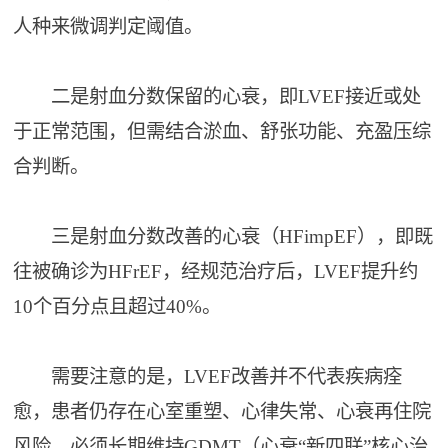
人种来微调判定阈值。
二是射血分数保留的心衰，即LVEF接近或处
于正常范围，但需结合淤血、舒张功能、充盈压综
合判断。
三是射血分数改善的心衰（HFimpEF），即既
往被确诊为HFrEF，经规范治疗后，LVEF提升约
10个百分点且超过40%。
需要注意的是，LVEF改善并不代表疾病痊
愈，患者仍存在心室重塑、心律失常、心衰再住院
风险，必须长期维持GDMT（心衰“新四联”核心治